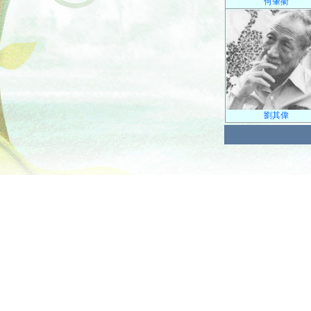
何肇衢
劉其偉