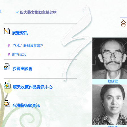
頁
<
四大藝文推動主軸架構
展覽資訊
存檔之歷屆展覽資料
館內資訊
沙龍座談會
蔡蔭堂
順天收藏作品資訊中心
台灣藝術家資訊